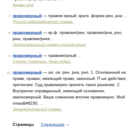
Формы слов
правомерный
— правом ерный; кратк. форма рен, рна …
7
Русский орфографический словарь
правомерный
— кр.ф. правоме/рен, правоме/рна, рно,
8
рны; правоме/рнее …
Орфографический словарь русского языка
правомерный
— правоме/рный …
9
Слитно. Раздельно. Через дефис.
правомерный
— ая, ое; рен, рна, рно. 1. Основанный на
10
праве, правах; имеющий право, законный. П ые действия,
претензии. Суд правомерен принять такое решение. 2.
Внутренне оправданный, имеющий основание;
закономерный. Ваше сомнение вполне правомерно. Мой
отказ&#8230; …
Энциклопедический словарь
Страницы
Следующая
→